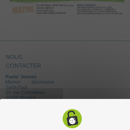
NOUS
CONTACTER
Pasto’ Jeunes
Maison diocésaine
Saint-Paul
20, rue Colombeau
03000 Moulins
04 70 35 10 55
06 76 22 18 37
pastorale-
jeunes@moulins.cathol
ique.fr