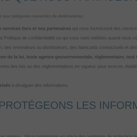
s aux catégories suivantes de destinataires :
 services tiers et nos partenaires
qui nous fournissent des service
e Politique de confidentialité ou qui vous sont notifiées quand nous 
n, des revendeurs ou distributeurs, des fabricants contractuels et des
n de la loi, toute agence gouvernementale, réglementaire, tout t
rtu des lois ou des réglementations en vigueur, pour exercer, établir
risés
à divulguer des informations.
ROTÉGEONS LES INFOR
e au sérieux. Nous maintenons en place des systèmes de protection or