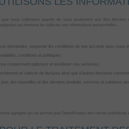
TILISONS LES INFORMAT
s que nous collectons auprès de vous seulement aux fins décrites d
xpliquées au moment de collecter vos informations personnelles.
 vous demandez, respecter les conditions de nos accords avec vous et
dalités, conditions et politiques ;
prise (notamment optimiser et améliorer nos services) ;
rochement et collecte de factures ainsi que d’autres fonctions commerc
ur, des nouvelles et des derniers produits, services et solutions ai
me agrégée qui ne permet pas l’identification des clients individuels af