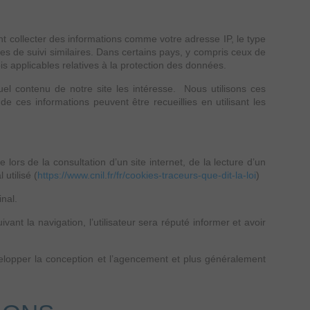
t collecter des informations comme votre adresse IP, le type
gies de suivi similaires. Dans certains pays, y compris ceux de
applicables relatives à la protection des données.
uel contenu de notre site les intéresse. Nous utilisons ces
de ces informations peuvent être recueillies en utilisant les
ors de la consultation d’un site internet, de la lecture d’un
 utilisé (
https://www.cnil.fr/fr/cookies-traceurs-que-dit-la-loi
)
nal.
vant la navigation, l’utilisateur sera réputé informer et avoir
évelopper la conception et l’agencement et plus généralement