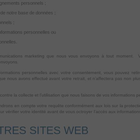
eignements personnels ;
 de notre base de données ;
nnels ;
nformations personnelles ou
onnelles.
mmunications marketing que nous vous envoyons à tout moment. Vo
envoyons.
nformations personnelles avec votre consentement, vous pouvez reti
que nous avons effectué avant votre retrait, et n’affectera pas non plu
ontre la collecte et l’utilisation que nous faisons de vos informations p
endrons en compte votre requête conformément aux lois sur la protect
 vérifier votre identité avant de vous octroyer l’accès aux information
TRES SITES WEB