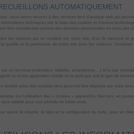
 RECUEILLONS AUTOMATIQUEMENT
sez, nous avons recours à des services tiers d’analyse web qui peuven
es informations techniques par le biais des cookies et d’autres technolo
nt être considérées comme des données personnelles en vertu des lois 
 les visiteurs qui se rendent sur notre site, d’où ils viennent et q
la qualité et la pertinence de notre site pour les visiteurs. Certaines 
sur un terminal (ordinateur, tablette, smartphone,…) et lu par exemple l
 logiciel ou d’une application mobile et ce quel que soit le type de terminal
e société et/ou des sociétés tiers pourront être déposés sur votre termi
cative sur l’utilisation des « cookies » apparaîtra. Dès lors, en poursui
 sera valable pour une période de treize mois.
our suivre le volume, le type et la configuration du trafic, pour en d