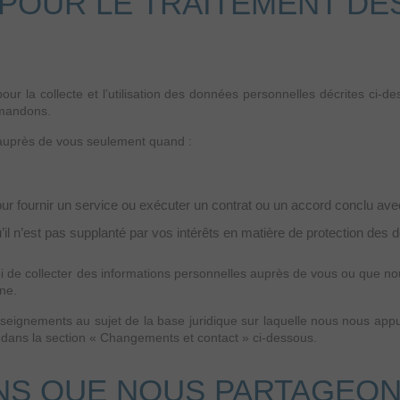
POUR LE TRAITEMENT DE
ur la collecte et l’utilisation des données personnelles décrites ci-
emandons.
 auprès de vous seulement quand :
r fournir un service ou exécuter un contrat ou un accord conclu ave
u’il n’est pas supplanté par vos intérêts en matière de protection des
loi de collecter des informations personnelles auprès de vous ou que 
ne.
ignements au sujet de la base juridique sur laquelle nous nous appuyo
s dans la section « Changements et contact » ci-dessous.
NS QUE NOUS PARTAGEO