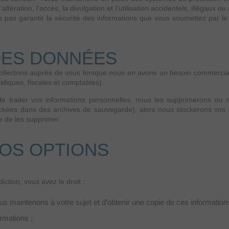
l’altération, l’accès, la divulgation et l’utilisation accidentels, illégau
pas garantir la sécurité des informations que vous soumettez par le bi
DES DONNÉES
llectons auprès de vous lorsque nous en avons un besoin commercial l
idiques, fiscales et comptables).
 traiter vos informations personnelles, nous les supprimerons ou n
ckées dans des archives de sauvegarde), alors nous stockerons vos 
le de les supprimer.
OS OPTIONS
iction, vous avez le droit :
s maintenons à votre sujet et d’obtenir une copie de ces informations
ormations ;