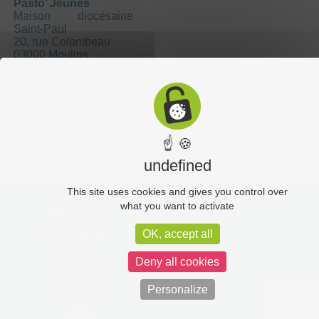
Pasto’ Jeunes
Maison diocésaine
Saint-Paul
20, rue Colombeau
03000 Moulins
04 70 35 10 55
06 76 22 18 37
pastorale-
jeunes@moulins.cathol
ique.fr
☝ 🍪
undefined
This site uses cookies and gives you control over
Plan du site
what you want to activate
Administration
OK, accept all
Mentions légales
Politique de
Deny all cookies
confidentialité
Personalize
C-toucom web