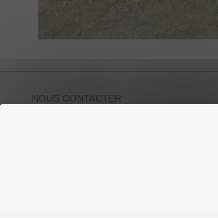
NOUS CONTACTER
Pasto’ Jeunes
Maison diocésaine Saint-Paul
20, rue Colombeau
03000 Moulins
04 70 35 10 55
06 76 22 18 37
pastorale-jeunes@moulins.catholique.fr