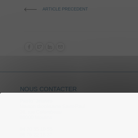
ARTICLE PRECEDENT
NOUS CONTACTER
Pasto’ Jeunes
Maison diocésaine Saint-Paul
20, rue Colombeau
03000 Moulins
04 70 35 10 55
06 76 22 18 37