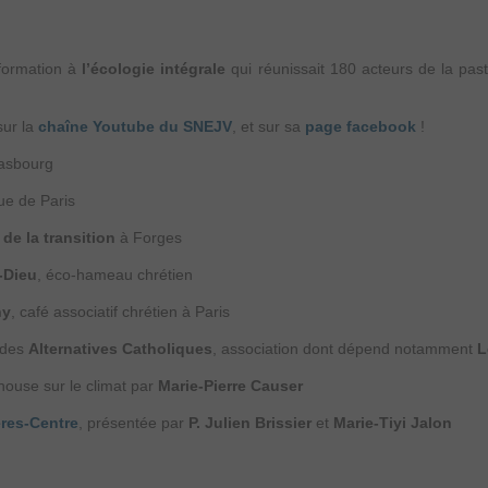
 formation à
l’écologie intégrale
qui réunissait 180 acteurs de la pas
sur la
chaîne Youtube du SNEJV
, et sur sa
page facebook
!
rasbourg
que de Paris
de la transition
à Forges
-Dieu
, éco-hameau chrétien
hy
, café associatif chrétien à Paris
e des
Alternatives Catholiques
, association dont dépend notamment
L
ouse sur le climat par
Marie-Pierre Causer
res-Centre
, présentée par
P. Julien Brissier
et
Marie-Tiyi Jalon