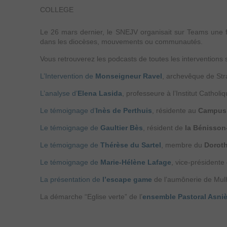
COLLEGE
Le 26 mars dernier, le SNEJV organisait sur Teams une
dans les diocèses, mouvements ou communautés.
Vous retrouverez les podcasts de toutes les interventions 
L’Intervention de
Monseigneur Ravel
, archevêque de St
L’analyse d’
Elena Lasida
, professeure à l’Institut Catholi
Le témoignage d’
Inès de Perthuis
, résidente au
Campus 
Le témoignage de
Gaultier Bès
, résident de
la Bénisson
Le témoignage de
Thérèse du Sartel
, membre du
Dorot
Le témoignage de
Marie-Hélène Lafage
, vice-président
La présentation de
l’escape game
de l’aumônerie de Mulh
La démarche “Eglise verte” de l’
ensemble Pastoral Asniè