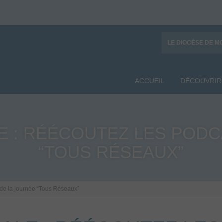
LE DIOCÈSE DE M
ACCUEIL
DÉCOUVRIR
E : RÉÉCOUTEZ LES PODC
“TOUS RÉSEAUX”
s de la journée “Tous Réseaux”