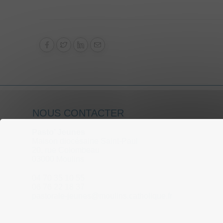
NOUS CONTACTER
Pasto’ Jeunes
Maison diocésaine Saint-Paul
20, rue Colombeau
03000 Moulins
04 70 35 10 55
06 76 22 18 37
pastorale-jeunes@moulins.catholique.fr