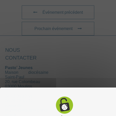
Événement précédent
Prochain événement
NOUS
CONTACTER
Pasto’ Jeunes
Maison diocésaine
Saint-Paul
20, rue Colombeau
03000 Moulins
04 70 35 10 55
06 76 22 18 37
pastorale-
jeunes@moulins.cathol
ique.fr