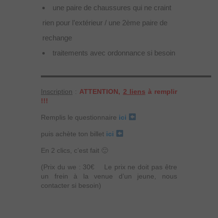
une paire de chaussures qui ne craint
rien pour l’extérieur / une 2ème paire de
rechange
traitements avec ordonnance si besoin
▬▬▬▬▬▬▬▬▬▬▬▬▬▬▬▬▬▬▬▬▬▬▬▬▬
Inscription
:
ATTENTION,
2 liens
à remplir
!!!
Remplis le questionnaire
ici
puis achète ton billet
ici
En 2 clics, c’est fait 🙂
(Prix du we : 30€ Le prix ne doit pas être
un frein à la venue d’un jeune, nous
contacter si besoin)