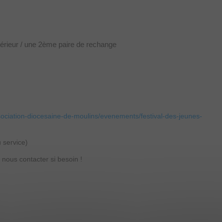
xtérieur / une 2ème paire de rechange
sociation-diocesaine-de-moulins/evenements/festival-des-jeunes-
u service)
, nous contacter si besoin !