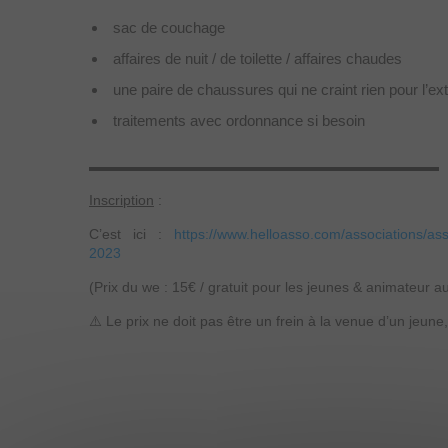
sac de couchage
affaires de nuit / de toilette / affaires chaudes
une paire de chaussures qui ne craint rien pour l’e
traitements avec ordonnance si besoin
▬▬▬▬▬▬▬▬▬▬▬▬▬▬▬▬▬▬▬▬▬▬▬▬▬
Inscription
:
C’est ici :
https://www.helloasso.com/associations/as
2023
(Prix du we : 15€ / gratuit pour les jeunes & animateur a
⚠️ Le prix ne doit pas être un frein à la venue d’un jeune