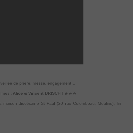
, veillée de prière, messe, engagement…
ammés :
Alice & Vincent DRISCH
! 🔥🔥🔥
 maison diocésaine St Paul (20 rue Colombeau, Moulins), fin