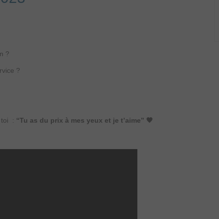
on ?
rvice ?
 toi :
“Tu as du prix à mes yeux
et je t’aime” 🧡