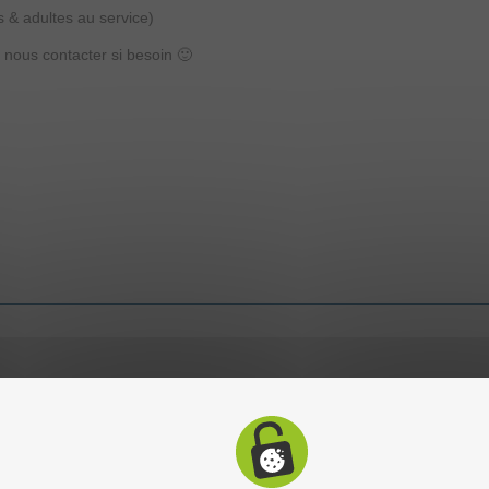
es & adultes au service)
, nous contacter si besoin 🙂