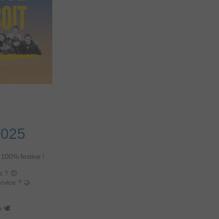
2025
 100% festive !
s ? 😍
rvice ? 🤝
 🕊️