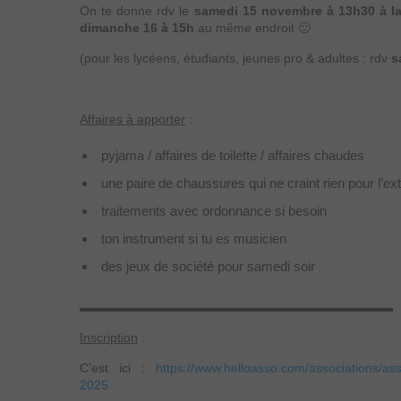
On te donne rdv le
samedi 15 novembre à 13h30 à la
dimanche 16 à 15h
au même endroit 🙂
(pour les lycéens, étudiants, jeunes pro & adultes : rdv
s
Affaires à apporter
:
pyjama / affaires de toilette / affaires chaudes
une paire de chaussures qui ne craint rien pour l’e
traitements avec ordonnance si besoin
ton instrument si tu es musicien
des jeux de société pour samedi soir
▬▬▬▬▬▬▬▬▬▬▬▬▬▬▬▬▬▬▬▬▬▬▬▬▬
Inscription
:
C’est ici :
https://www.helloasso.com/associations/as
2025