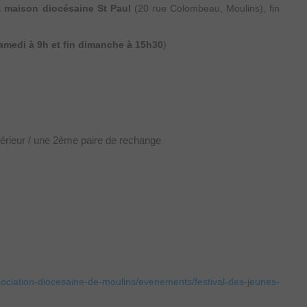
 maison diocésaine St Paul
(20 rue Colombeau, Moulins), fin
amedi à 9h et fin dimanche à 15h30
)
xtérieur / une 2ème paire de rechange
sociation-diocesaine-de-moulins/evenements/festival-des-jeunes-