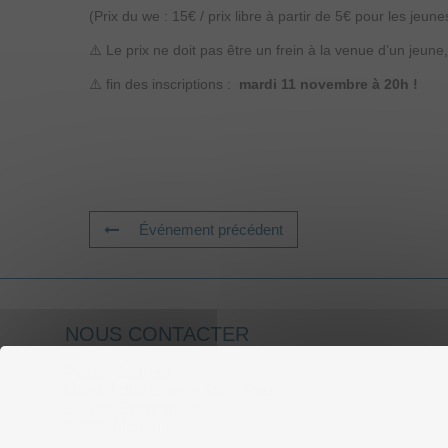
(Prix du we : 15€ / prix libre à partir de 5€ pour les jeun
⚠️ Le prix ne doit pas être un frein à la venue d’un jeune
⚠️ fin des inscriptions :
mardi 11 novembre à 20h !
Événement précédent
NOUS CONTACTER
Pasto’ Jeunes
Maison diocésaine Saint-Paul
20, rue Colombeau
03000 Moulins