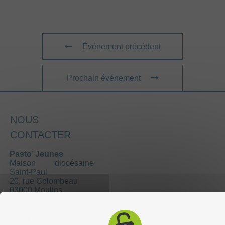
Événement précédent
Prochain événement
NOUS
CONTACTER
Pasto’ Jeunes
Maison diocésaine
Saint-Paul
20, rue Colombeau
03000 Moulins
04 70 35 10 55
06 76 22 18 37