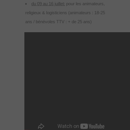
du 09 au 16 juillet:
pour les animateurs,
religieux & logisticiens (animateurs : 18-25
ans / bénévoles TTV : + de 25 ans)