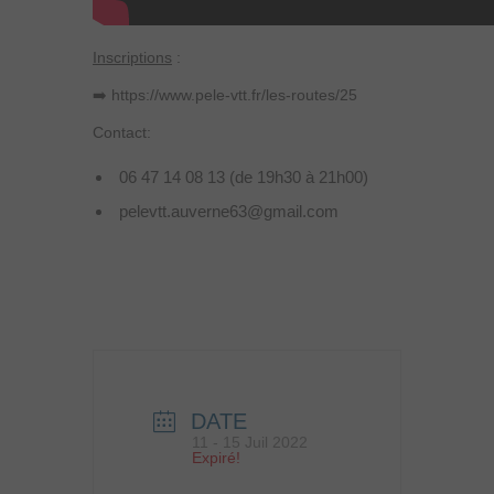
Inscriptions
:
➡️ https://www.pele-vtt.fr/les-routes/25
Contact:
06 47 14 08 13 (de 19h30 à 21h00)
pelevtt.auverne63@gmail.com
DATE
11 - 15 Juil 2022
Expiré!