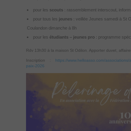
pour les
scouts
: rassemblement interscout, informa
pour tous les
jeunes
: veillée Jeunes samedi à St 
Coulandon dimanche à 8h
pour les
étudiants – jeunes pro
: programme spéci
Rdv 13h30 à la maison St Odilon. Apporter duvet, affaire
Inscription :
https://www.helloasso.com/associations/
paix-2026