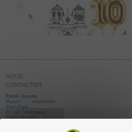
NOUS
CONTACTER
Pasto’ Jeunes
Maison diocésaine
Saint-Paul
20, rue Colombeau
03000 Moulins
04 70 35 10 55