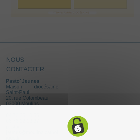
NOUS
CONTACTER
Pasto’ Jeunes
Maison diocésaine
Saint-Paul
20, rue Colombeau
03000 Moulins
04 70 35 10 55
06 76 22 18 37
pastorale-
jeunes@moulins.cathol
ique.fr