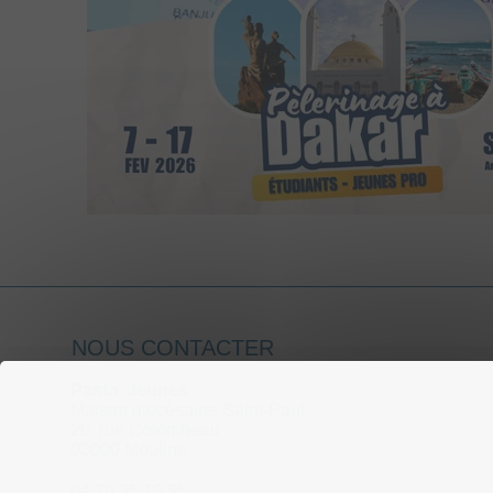
NOUS CONTACTER
Pasto’ Jeunes
Maison diocésaine Saint-Paul
20, rue Colombeau
03000 Moulins
04 70 35 10 55