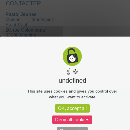
CONTACTER
Pasto’ Jeunes
Maison diocésaine
Saint-Paul
20, rue Colombeau
03000 Moulins
04 70 35 10 55
06 76 22 18 37
pastorale-
jeunes@moulins.cathol
ique.fr
☝ 🍪
undefined
This site uses cookies and gives you control over
Plan du site
what you want to activate
Administration
OK, accept all
Mentions légales
Politique de
Deny all cookies
confidentialité