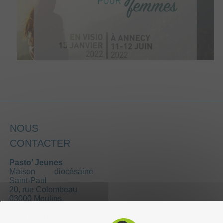
NOUS
CONTACTER
Pasto’ Jeunes
Maison diocésaine
Saint-Paul
20, rue Colombeau
03000 Moulins
04 70 35 10 55