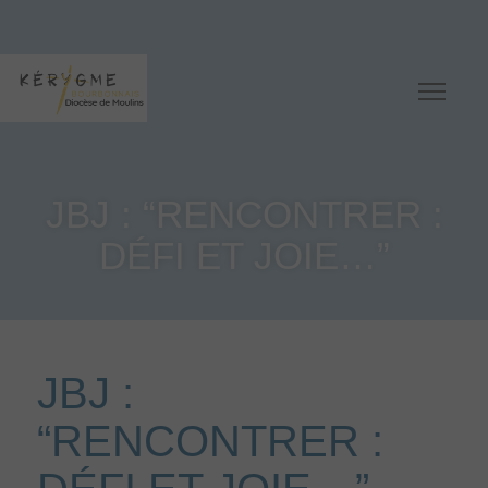
JBJ : “RENCONTRER :
DÉFI ET JOIE…”
JBJ :
“RENCONTRER :