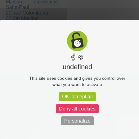
Maison diocésaine
Saint-Paul
20, rue Colombeau
03000 Moulins
04 70 35 10 55
06 76 22 18 37
pastorale-
jeunes@moulins.cathol
ique.fr
☝ 🍪
undefined
This site uses cookies and gives you control over
Plan du site
what you want to activate
Administration
OK, accept all
Mentions légales
Politique de
Deny all cookies
confidentialité
Personalize
C-toucom web