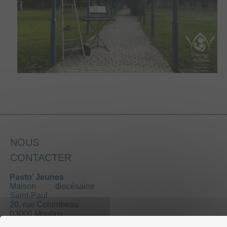
NOUS
CONTACTER
Pasto’ Jeunes
Maison diocésaine
Saint-Paul
20, rue Colombeau
03000 Moulins