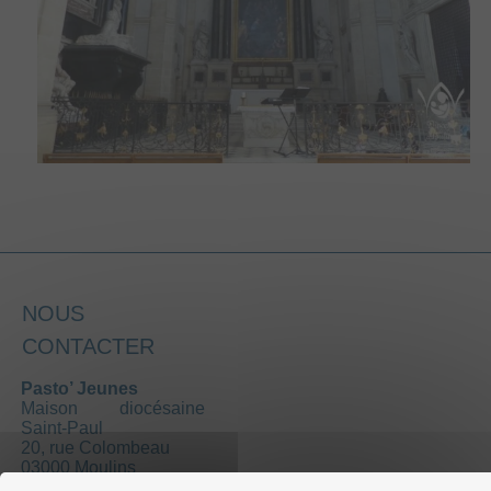
NOUS
CONTACTER
Pasto’ Jeunes
Maison diocésaine
Saint-Paul
20, rue Colombeau
03000 Moulins