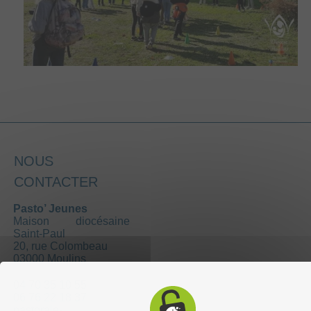
NOUS
CONTACTER
Pasto’ Jeunes
Maison diocésaine
Saint-Paul
20, rue Colombeau
03000 Moulins
04 70 35 10 55
06 76 22 18 37
pastorale-