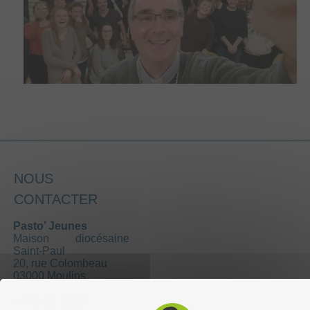
NOUS
CONTACTER
Pasto’ Jeunes
Maison diocésaine
Saint-Paul
20, rue Colombeau
03000 Moulins
04 70 35 10 55