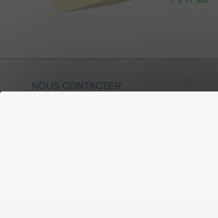
NOUS CONTACTER
Pasto’ Jeunes
Maison diocésaine Saint-Paul
20, rue Colombeau
03000 Moulins
04 70 35 10 55
06 76 22 18 37
pastorale-jeunes@moulins.catholique.fr
Plan du site
Administration
Mentions légales
Politique de co