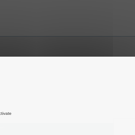
ctivate
web