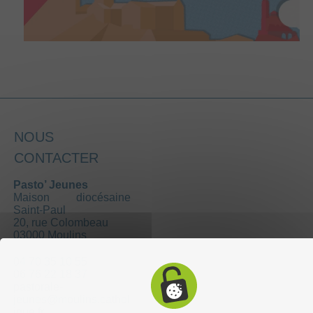
NOUS
CONTACTER
Pasto’ Jeunes
Maison diocésaine
Saint-Paul
20, rue Colombeau
03000 Moulins
04 70 35 10 55
06 76 22 18 37
pastorale-
jeunes@moulins.cathol
ique.fr