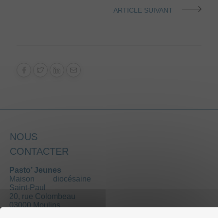
ARTICLE SUIVANT
NOUS
CONTACTER
Pasto’ Jeunes
Maison diocésaine
Saint-Paul
20, rue Colombeau
03000 Moulins