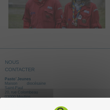
NOUS
CONTACTER
Pasto’ Jeunes
Maison diocésaine
Saint-Paul
20, rue Colombeau
03000 Moulins
04 70 35 10 55