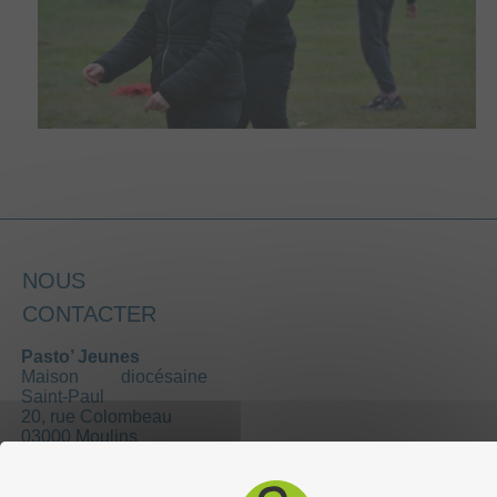
NOUS
CONTACTER
Pasto’ Jeunes
Maison diocésaine
Saint-Paul
20, rue Colombeau
03000 Moulins
04 70 35 10 55