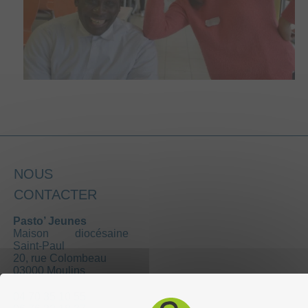
NOUS
CONTACTER
Pasto’ Jeunes
Maison diocésaine
Saint-Paul
20, rue Colombeau
03000 Moulins
04 70 35 10 55