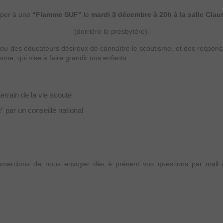
ciper à une
“Flamme SUF”
le
mardi 3 décembre à 20h à la salle Cla
(derrière le presbytère).
u des éducateurs désireux de connaître le scoutisme, et des responsab
tisme, qui vise à faire grandir nos enfants.
terrain de la vie scoute
” par un conseillé national
mercions de nous envoyer dès à présent vos questions par mail ou