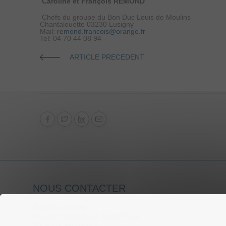
Caroline et François REMOND
Chefs du groupe du Bon Duc Louis de Moulins
Chantalouette 03230 Lusigny
Mail:
remond.francois@orange.fr
Tel: 04 70 44 08 94
ARTICLE PRECEDENT
NOUS CONTACTER
Pasto’ Jeunes
Maison diocésaine Saint-Paul
20, rue Colombeau