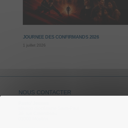
JOURNEE DES CONFIRMANDS 2026
1 juillet 2026
NOUS CONTACTER
Pasto’ Jeunes
Maison diocésaine Saint-Paul
20, rue Colombeau
03000 Moulins