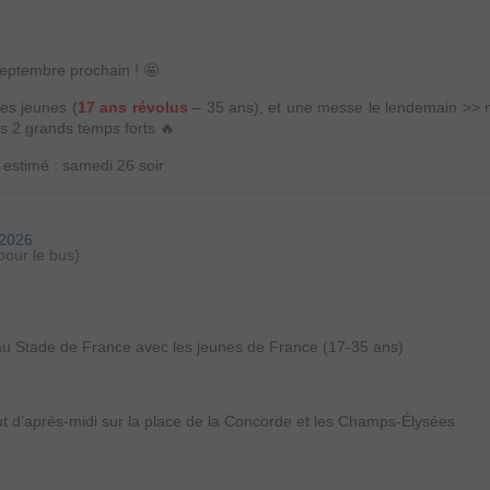
septembre prochain ! 🤩
es jeunes (
17 ans révolus
–
35 ans), et une messe le lendemain >> 
s 2 grands temps forts 🔥
 estimé : samedi 26 soir
-2026
pour le bus)
 au Stade de France avec les jeunes de France (17-35 ans)
t d’après-midi sur la place de la Concorde et les Champs-Élysées