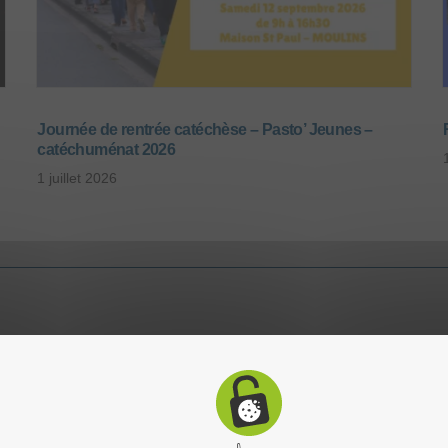
Journée de rentrée catéchèse – Pasto’ Jeunes –
catéchuménat 2026
1 juillet 2026