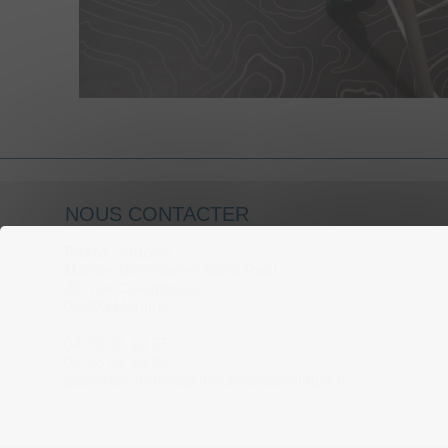
NOUS CONTACTER
Pasto’ Jeunes
Maison diocésaine Saint-Paul
20, rue Colombeau
03000 Moulins
04 70 35 10 55
06 76 22 18 37
pastorale-jeunes@moulins.catholique.fr