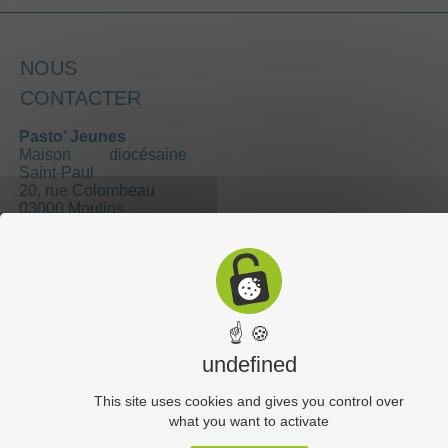
NOUS
CONTACTER
Pasto’ Jeunes
Maison diocésaine
Saint-Paul
20, rue Colombeau
03000 Moulins
04 70 35 10 55
06 76 22 18 37
pastorale-
jeunes@moulins.cathol
ique.fr
☝ 🍪
undefined
This site uses cookies and gives you control over
Plan du site
what you want to activate
Administration