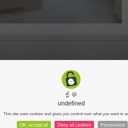
☝ 🍪
undefined
This site uses cookies and gives you control over what you want to a
OK, accept all
Deny all cookies
Personalize
nfidentialité
C-toucom 