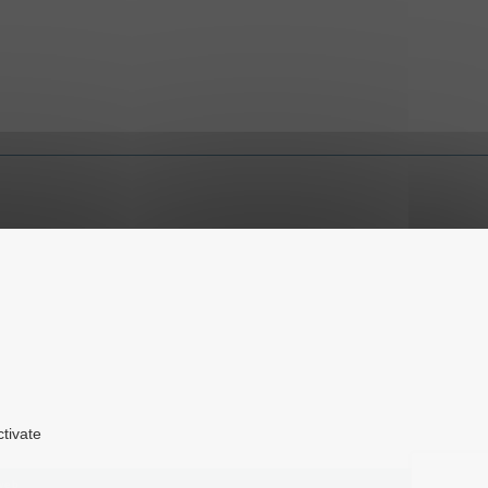
ctivate
web