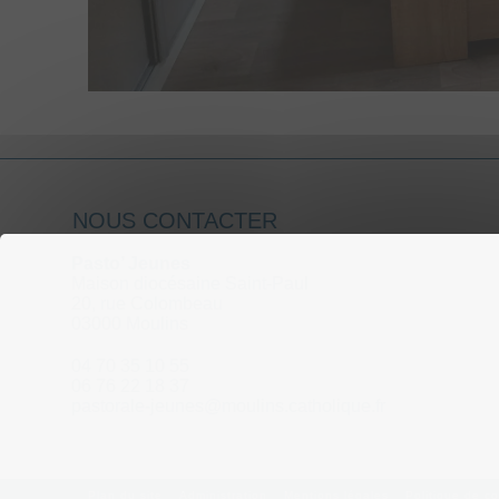
NOUS CONTACTER
Pasto’ Jeunes
Maison diocésaine Saint-Paul
20, rue Colombeau
03000 Moulins
04 70 35 10 55
06 76 22 18 37
pastorale-jeunes@moulins.catholique.fr
Plan du site
Administration
Mentions légales
Politique de co