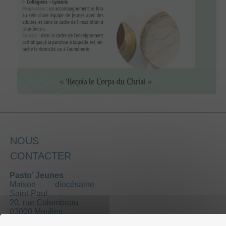
NOUS
CONTACTER
Pasto’ Jeunes
Maison diocésaine
Saint-Paul
20, rue Colombeau
03000 Moulins