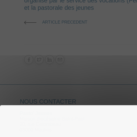
organisé par le service des vocations (Pè
et la pastorale des jeunes
ARTICLE PRECEDENT
NOUS CONTACTER
Pasto’ Jeunes
Maison diocésaine Saint-Paul
20, rue Colombeau
03000 Moulins