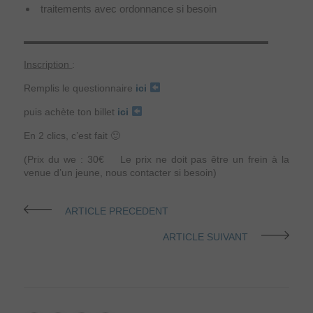
traitements avec ordonnance si besoin
▬▬▬▬▬▬▬▬▬▬▬▬▬▬▬▬▬▬▬▬▬▬▬▬▬
Inscription
:
Remplis le questionnaire
ici
puis achète ton billet
ici
En 2 clics, c’est fait 🙂
(Prix du we : 30€ Le prix ne doit pas être un frein à la
venue d’un jeune, nous contacter si besoin)
ARTICLE PRECEDENT
ARTICLE SUIVANT