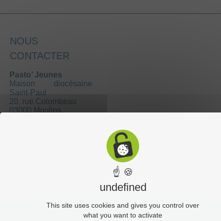
NOUS
CONTACTER
Pasto’ Jeunes
Maison diocésaine
Saint-Paul
20, rue Colombeau
03000 Moulins
04 70 35 10 55
06 76 22 18 37
pastorale-
jeunes@moulins.cathol
ique.fr
☝ 🍪
undefined
This site uses cookies and gives you control over
Plan du site
what you want to activate
Administration