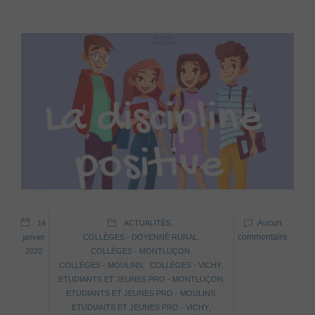
Aucun
14
ACTUALITÉS
,
commentaire
janvier
COLLÈGES - DOYENNÉ RURAL
,
2020
COLLÈGES - MONTLUÇON
,
COLLÈGES - MOULINS
,
COLLÈGES - VICHY
,
ETUDIANTS ET JEUNES PRO - MONTLUÇON
,
ETUDIANTS ET JEUNES PRO - MOULINS
,
ETUDIANTS ET JEUNES PRO - VICHY
,