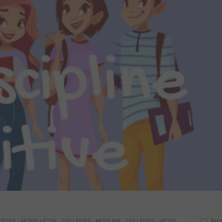
Auc
LÈGES - MONTLUÇON
,
COLLÈGES - MOULINS
,
COLLÈGES - VICHY
,