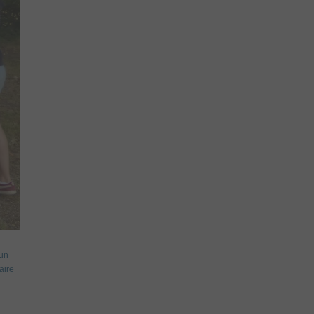
un
aire