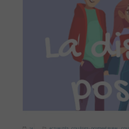
14
ACTUALITÉS
,
COLLÈGES - DOYENNÉ RURAL
,
COL