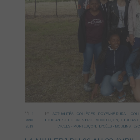
1
ACTUALITÉS
,
COLLÈGES - DOYENNÉ RURAL
,
COLL
avril
ETUDIANTS ET JEUNES PRO - MONTLUÇON
,
ETUDIANTS
2019
LYCÉES - MONTLUÇON
,
LYCÉES - MOULINS
,
LYC