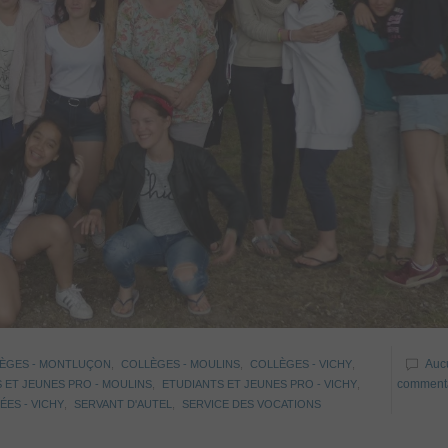
Auc
ÈGES - MONTLUÇON
,
COLLÈGES - MOULINS
,
COLLÈGES - VICHY
,
comment
 ET JEUNES PRO - MOULINS
,
ETUDIANTS ET JEUNES PRO - VICHY
,
ÉES - VICHY
,
SERVANT D'AUTEL
,
SERVICE DES VOCATIONS