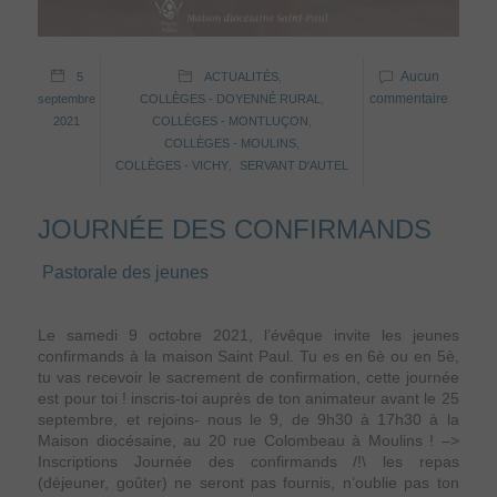
Aucun
5
ACTUALITÉS
,
commentaire
septembre
COLLÈGES - DOYENNÉ RURAL
,
2021
COLLÈGES - MONTLUÇON
,
COLLÈGES - MOULINS
,
COLLÈGES - VICHY
,
SERVANT D'AUTEL
JOURNÉE DES CONFIRMANDS
Pastorale des jeunes
Le samedi 9 octobre 2021, l’évêque invite les jeunes
confirmands à la maison Saint Paul. Tu es en 6è ou en 5è,
tu vas recevoir le sacrement de confirmation, cette journée
est pour toi ! inscris-toi auprès de ton animateur avant le 25
septembre, et rejoins- nous le 9, de 9h30 à 17h30 à la
Maison diocésaine, au 20 rue Colombeau à Moulins ! –>
Inscriptions Journée des confirmands /!\ les repas
(déjeuner, goûter) ne seront pas fournis, n’oublie pas ton