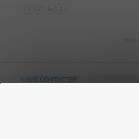
Page 2 s
NOUS CONTACTER
Pasto’ Jeunes
Maison diocésaine Saint-Paul
20, rue Colombeau
03000 Moulins
04 70 35 10 55
06 76 22 18 37
pastorale-jeunes@moulins.catholique.fr