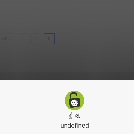
ur 2
«
1
2
☝ 🍪
undefined