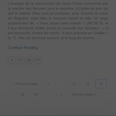
L’évangile de la résurrection de Jésus Christ commence par
la marche des femmes vers le sépulcre, à l’aube du jour qui
suit le sabbat. Elles vont au tombeau, pour honorer le corps
du Seigneur, mais elles le trouvent ouvert et vide. Un ange
puissant leur dit : « Vous, soyez sans crainte ! » (Mt 28, 5), et
il leur demande d’aller porter la nouvelle aux disciples : « Il
est ressuscité d’entre les morts ; il vous précède en Galilée »
(v. 7). Vite, les femmes courent, et le long du chemin,......
Continue Reading
« Première page
«
...
12
13
14
15
16
...
»
Dernière page »