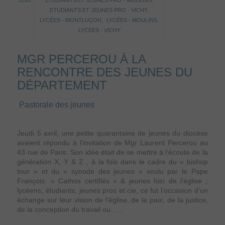
2018
ETUDIANTS ET JEUNES PRO - MOULINS
,
ETUDIANTS ET JEUNES PRO - VICHY
,
LYCÉES - MONTLUÇON
,
LYCÉES - MOULINS
,
LYCÉES - VICHY
MGR PERCEROU À LA
RENCONTRE DES JEUNES DU
DÉPARTEMENT
Pastorale des jeunes
Jeudi 5 avril, une petite quarantaine de jeunes du diocèse
avaient répondu à l’invitation de Mgr Laurent Percerou au
43 rue de Paris. Son idée était de se mettre à l’écoute de la
génération X, Y & Z , à la fois dans le cadre du « bishop
tour » et du « synode des jeunes » voulu par le Pape
François. « Cathos certifiés » & jeunes loin de l’église ;
lycéens, étudiants, jeunes pros et cie, ce fut l’occasion d’un
échange sur leur vision de l’église, de la paix, de la justice,
de la conception du travail ou......