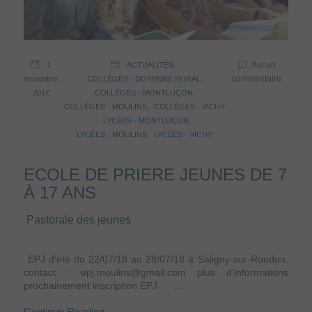
Aucun
1
ACTUALITÉS
,
commentaire
novembre
COLLÈGES - DOYENNÉ RURAL
,
2017
COLLÈGES - MONTLUÇON
,
COLLÈGES - MOULINS
,
COLLÈGES - VICHY
,
LYCÉES - MONTLUÇON
,
LYCÉES - MOULINS
,
LYCÉES - VICHY
ECOLE DE PRIERE JEUNES DE 7
À 17 ANS
Pastorale des jeunes
EPJ d’été du 22/07/18 au 28/07/18 à Saligny-sur-Roudon.
contact : epj.moulins@gmail.com plus d’informations
prochainement inscription EPJ ...
Continue Reading