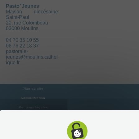
Pasto’ Jeunes
Maison diocésaine
Saint-Paul
20, rue Colombeau
03000 Moulins
04 70 35 10 55
06 76 22 18 37
pastorale-
jeunes@moulins.cathol
ique.fr
Plan du site
Administration
Mentions légales
Politique de
confidentialité
C-toucom web