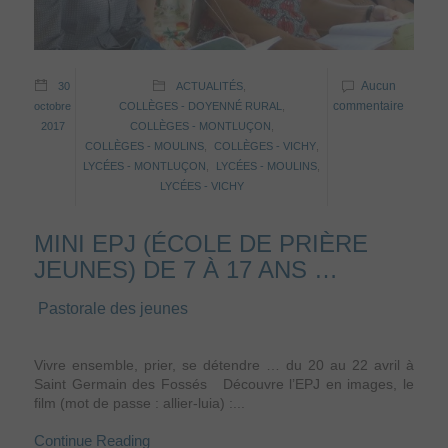
Aucun
30
ACTUALITÉS
,
commentaire
octobre
COLLÈGES - DOYENNÉ RURAL
,
2017
COLLÈGES - MONTLUÇON
,
COLLÈGES - MOULINS
,
COLLÈGES - VICHY
,
LYCÉES - MONTLUÇON
,
LYCÉES - MOULINS
,
LYCÉES - VICHY
MINI EPJ (ÉCOLE DE PRIÈRE
JEUNES) DE 7 À 17 ANS …
Pastorale des jeunes
Vivre ensemble, prier, se détendre … du 20 au 22 avril à
Saint Germain des Fossés Découvre l’EPJ en images, le
film (mot de passe : allier-luia) :...
Continue Reading